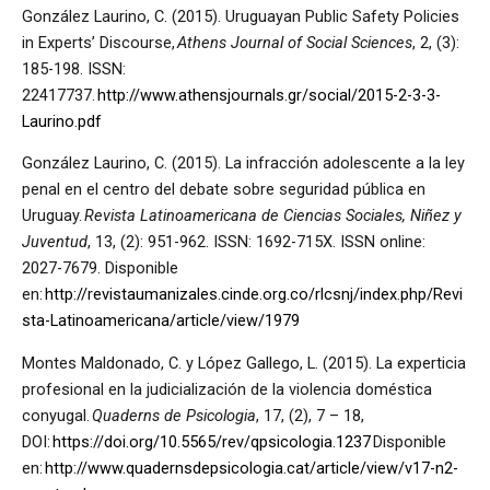
González Laurino, C. (2015). Uruguayan Public Safety Policies
in Experts’ Discourse,
Athens Journal of Social Sciences
, 2, (3):
185-198. ISSN:
22417737.
http://www.athensjournals.gr/social/2015-2-3-3-
Laurino.pdf
González Laurino, C. (2015). La infracción adolescente a la ley
penal en el centro del debate sobre seguridad pública en
Uruguay.
Revista Latinoamericana de Ciencias Sociales, Niñez y
Juventud
, 13, (2): 951-962. ISSN: 1692-715X. ISSN online:
2027-7679. Disponible
en:
http://revistaumanizales.cinde.org.co/rlcsnj/index.php/Revi
sta-Latinoamericana/article/view/1979
Montes Maldonado, C. y López Gallego, L. (2015). La experticia
profesional en la judicialización de la violencia doméstica
conyugal.
Quaderns de Psicologia
, 17, (2), 7 – 18,
DOI:
https://doi.org/10.5565/rev/qpsicologia.1237
Disponible
en:
http://www.quadernsdepsicologia.cat/article/view/v17-n2-