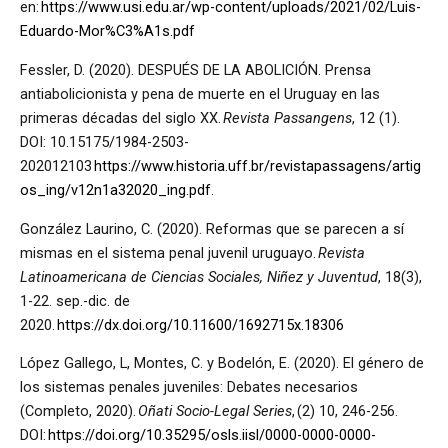
en:
https://www.usi.edu.ar/wp-content/uploads/2021/02/Luis-
Eduardo-Mor%C3%A1s.pdf
Fessler, D. (2020). DESPUÉS DE LA ABOLICIÓN. Prensa
antiabolicionista y pena de muerte en el Uruguay en las
primeras décadas del siglo XX.
Revista Passangens
, 12 (1).
DOI: 10.15175/1984-2503-
202012103
https://www.historia.uff.br/revistapassagens/artig
os_ing/v12n1a32020_ing.pdf
.
González Laurino, C. (2020). Reformas que se parecen a sí
mismas en el sistema penal juvenil uruguayo.
Revista
Latinoamericana de Ciencias Sociales, Niñez y Juventud
, 18(3),
1-22. sep.-dic. de
2020.
https://dx.doi.org/10.11600/1692715x.18306
López Gallego, L, Montes, C. y Bodelón, E. (2020). El género de
los sistemas penales juveniles: Debates necesarios
(Completo, 2020).
Oñati Socio-Legal Series
, (2) 10, 246-256.
DOI:
https://doi.org/10.35295/osls.iisl/0000-0000-0000-