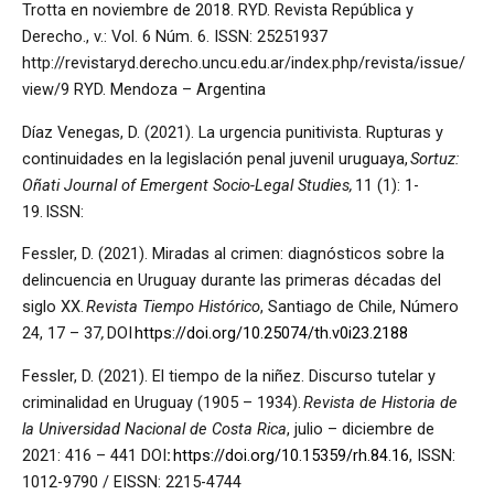
Trotta en noviembre de 2018. RYD. Revista República y
Derecho., v.: Vol. 6 Núm. 6. ISSN: 25251937
http://revistaryd.derecho.uncu.edu.ar/index.php/revista/issue/
view/9 RYD. Mendoza – Argentina
Díaz Venegas, D. (2021). La urgencia punitivista. Rupturas y
continuidades en la legislación penal juvenil uruguaya,
Sortuz:
Oñati Journal of Emergent Socio-Legal Studies,
11 (1): 1-
19. ISSN:
Fessler, D. (2021). Miradas al crimen: diagnósticos sobre la
delincuencia en Uruguay durante las primeras décadas del
siglo XX.
Revista Tiempo Histórico
, Santiago de Chile, Número
24, 17 – 37
,
DOI
https://doi.org/10.25074/th.v0i23.2188
Fessler, D. (2021). El tiempo de la niñez. Discurso tutelar y
criminalidad en Uruguay (1905 – 1934).
Revista de Historia de
la Universidad Nacional de Costa Rica
, julio – diciembre de
2021: 416 – 441 DOI
:
https://doi.org/10.15359/rh.84.16
, ISSN:
1012-9790 / EISSN: 2215-4744