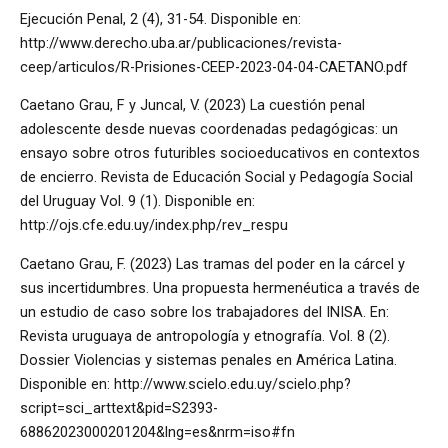
Ejecución Penal, 2 (4), 31-54. Disponible en:
http://www.derecho.uba.ar/publicaciones/revista-
ceep/articulos/R-Prisiones-CEEP-2023-04-04-CAETANO.pdf
Caetano Grau, F y Juncal, V. (2023) La cuestión penal
adolescente desde nuevas coordenadas pedagógicas: un
ensayo sobre otros futuribles socioeducativos en contextos
de encierro. Revista de Educación Social y Pedagogía Social
del Uruguay Vol. 9 (1). Disponible en:
http://ojs.cfe.edu.uy/index.php/rev_respu
Caetano Grau, F. (2023) Las tramas del poder en la cárcel y
sus incertidumbres. Una propuesta hermenéutica a través de
un estudio de caso sobre los trabajadores del INISA. En:
Revista uruguaya de antropología y etnografía. Vol. 8 (2).
Dossier Violencias y sistemas penales en América Latina.
Disponible en: http://www.scielo.edu.uy/scielo.php?
script=sci_arttext&pid=S2393-
68862023000201204&lng=es&nrm=iso#fn