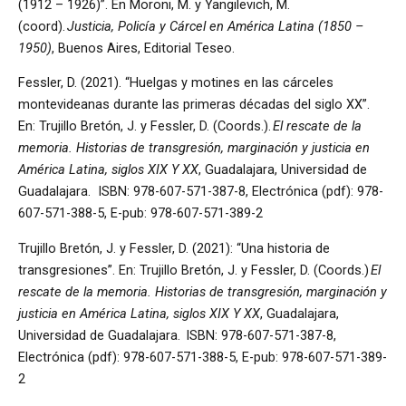
(1912 – 1926)”. En Moroni, M. y Yangilevich, M.
(coord).
Justicia, Policía y Cárcel en América Latina (1850 –
1950)
, Buenos Aires, Editorial Teseo.
Fessler, D. (2021). “Huelgas y motines en las cárceles
montevideanas durante las primeras décadas del siglo XX”.
En: Trujillo Bretón, J. y Fessler, D. (Coords.).
El rescate de la
memoria. Historias de transgresión, marginación y justicia en
América Latina, siglos XIX Y XX
, Guadalajara, Universidad de
Guadalajara. ISBN: 978-607-571-387-8, Electrónica (pdf): 978-
607-571-388-5, E-pub: 978-607-571-389-2
Trujillo Bretón, J. y Fessler, D. (2021): “Una historia de
transgresiones”. En: Trujillo Bretón, J. y Fessler, D. (Coords.)
El
rescate de la memoria. Historias de transgresión, marginación y
justicia en América Latina, siglos XIX Y XX
, Guadalajara,
Universidad de Guadalajara. ISBN: 978-607-571-387-8,
Electrónica (pdf): 978-607-571-388-5, E-pub: 978-607-571-389-
2