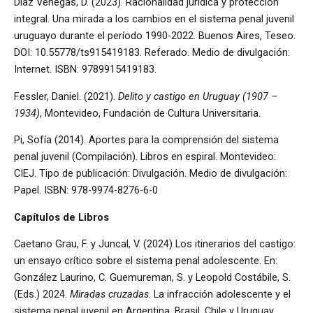
Díaz Venegas, D. (2023). Racionalidad jurídica y protección
integral. Una mirada a los cambios en el sistema penal juvenil
uruguayo durante el período 1990-2022. Buenos Aires, Teseo.
DOI: 10.55778/ts915419183. Referado. Medio de divulgación:
Internet. ISBN: 9789915419183.
Fessler, Daniel. (2021).
Delito y castigo en Uruguay (1907 –
1934)
, Montevideo, Fundación de Cultura Universitaria.
Pi, Sofía (2014). Aportes para la comprensión del sistema
penal juvenil (Compilación). Libros en espiral. Montevideo:
CIEJ. Tipo de publicación: Divulgación. Medio de divulgación:
Papel. ISBN: 978-9974-8276-6-0
Capítulos de Libros
Caetano Grau, F. y Juncal, V. (2024) Los itinerarios del castigo:
un ensayo crítico sobre el sistema penal adolescente. En:
González Laurino, C. Guemureman, S. y Leopold Costábile, S.
(Eds.) 2024.
Miradas cruzadas
. La infracción adolescente y el
sistema penal juvenil en Argentina, Brasil, Chile y Uruguay.