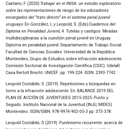
Caetano, F. (2020)
Trabajar en el INISA: un estudio exploratorio
sobre las representaciones de riesgo de los educadores
encargados del “trato directo” en el sistema penal juvenil
uruguayo.
En González, L y Leopold, S. (Eds)
Cuadernos del
Diploma en Penalidad Juvenil
, 4. Tutelas y castigos. Miradas
multidisciplinarias a la cuestión penal juvenil en Uruguay.
Diploma en penalidad juvenil. Departamento de Trabajo Social.
Facultad de Ciencias Sociales. Universidad de la República.
Montevideo, Grupo de Estudios sobre infracción adolescente.
Comisión Sectorial de Investigación Científica (CSIC). UdelaR.
Casa Bertolt Brecht. UNICEF. pp. 199-224. ISSN: 2393-7742
Leopold Costábile, S. (2019). Repeticiones y búsquedas en
torno a la infracción adolescente. En: BALANCE 2019 DEL
PLAN DE ACCIÓN DE JUVENTUDES 2015-2025. Punto y
Seguido. Instituto Nacional de la Juventud (INJU, MIDES)
Montevideo. ISSN/ISBN: 978-9974-902-05-3 pp. 373-378.
Leopold Costábile, S (2019). Punitivismo recurrente: acerca de