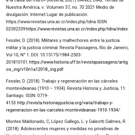
Nuestra América, v.: Volumen 37, no. 70 2021 Medio de
divulgación: Internet Lugar de publicación:
https://www.revistas.una.ac.cr/index.php/tdna ISSN:
02592339
https://www.revistas.una.ac.cr/index.php/tdna/index
Fessler, D. (2018). Militares y malhechores entre la justicia
militar y la justicia criminal. Revista Passagens, Río de Janeiro,
Vol 10, N° 1. DOI: 10.15175/1984-2503-
201810101.
https://www.historia.uff.br/revistapassagens/artig
os_ing/v10n1a12018_ing.pdf
.
Fessler, D. (2018). Trabajo y regeneración en las cárceles
montevideanas (1910 – 1934). Revista Historia y Justicia, 11:
Santiago. ISSN: 0719-
4153.
http://revista.historiayjusticia.org/varia/trabajo-y-
regeneracion-en-las-carceles-montevideanas-1910-1934/
.
Montes Maldonado, C, López Gallego, L. y Galeotti Galmes, R.
(2018). Adolescentes mujeres y medidas no privativas de