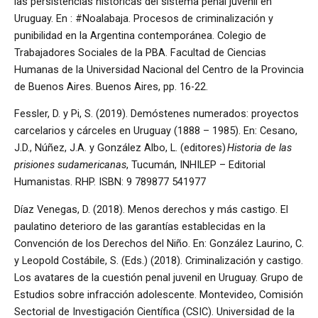
las persistencias históricas del sistema penal juvenil en
Uruguay. En : #Noalabaja. Procesos de criminalización y
punibilidad en la Argentina contemporánea. Colegio de
Trabajadores Sociales de la PBA. Facultad de Ciencias
Humanas de la Universidad Nacional del Centro de la Provincia
de Buenos Aires. Buenos Aires, pp. 16-22.
Fessler, D. y Pi, S. (2019). Demóstenes numerados: proyectos
carcelarios y cárceles en Uruguay (1888 – 1985). En: Cesano,
J.D., Núñez, J.A. y González Albo, L. (editores)
Historia de las
prisiones sudamericanas
, Tucumán, INHILEP – Editorial
Humanistas. RHP. ISBN: 9 789877 541977
Díaz Venegas, D. (2018). Menos derechos y más castigo. El
paulatino deterioro de las garantías establecidas en la
Convención de los Derechos del Niño. En: González Laurino, C.
y Leopold Costábile, S. (Eds.) (2018). Criminalización y castigo.
Los avatares de la cuestión penal juvenil en Uruguay. Grupo de
Estudios sobre infracción adolescente. Montevideo, Comisión
Sectorial de Investigación Científica (CSIC). Universidad de la