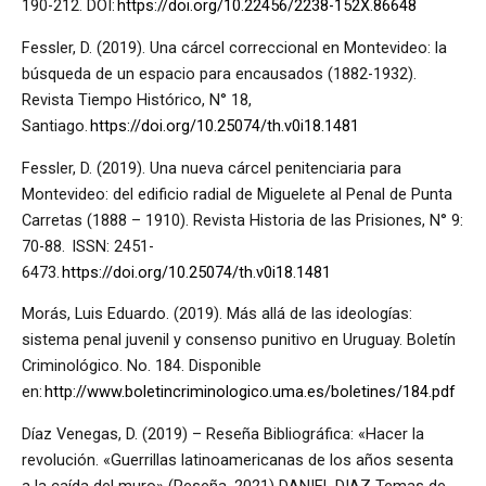
190-212. DOI:
https://doi.org/10.22456/2238-152X.86648
Fessler, D. (2019). Una cárcel correccional en Montevideo: la
búsqueda de un espacio para encausados (1882-1932).
Revista Tiempo Histórico, N° 18,
Santiago.
https://doi.org/10.25074/th.v0i18.1481
Fessler, D. (2019). Una nueva cárcel penitenciaria para
Montevideo: del edificio radial de Miguelete al Penal de Punta
Carretas (1888 – 1910). Revista Historia de las Prisiones, N° 9:
70-88. ISSN: 2451-
6473.
https://doi.org/10.25074/th.v0i18.1481
Morás, Luis Eduardo. (2019). Más allá de las ideologías:
sistema penal juvenil y consenso punitivo en Uruguay. Boletín
Criminológico. No. 184. Disponible
en:
http://www.boletincriminologico.uma.es/boletines/184.pdf
Díaz Venegas, D. (2019) – Reseña Bibliográfica: «Hacer la
revolución. «Guerrillas latinoamericanas de los años sesenta
a la caída del muro» (Reseña, 2021) DANIEL DIAZ Temas de