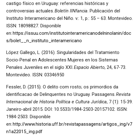
castigo físico en Uruguay: referencias históricas y
controversias actuales.
Boletín IINfancia
. Publicación del
Instituto Interamericano del Niño. v.: 1, p.: 55 – 63. Montevideo.
ISSN: 18098827. Disponible
en:
https://issuu.com/institutointeramericanodelninolanin/doc
s/bolet__n_instituto_interamericano
López Gallego, L. (2016). Singularidades del Tratamiento
Socio-Penal en Adolescentes Mujeres en los Sistemas
Penales Juveniles en el siglo XXI.
Espacio Abierto
, 24, 67-73.
Montevideo. ISSN: 03346950
Fessler, D. (2015). O delito com rosto; os primordios da
identificacao de Delinquentes no Uruguay. Passagens.
Revista
Internacional de Historia Política e Cultura Jurídica
, 7 (1): 15-39.
Janeiro-abril 2015. DOI: 10.5533/1984-2503-20157102. ISSN:
1984-2503. Disponible
en:
http://www.historia.uff.br/revistapassagens/artigos_ing/v7
n1a22015_ing.pdf