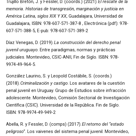
Trujillo Bretón, J. y Fessler, D. (coords.) (2021).
El rescate de la
memoria. Historias de transgresión, marginación y justicia en
América Latina, siglos XIX Y XX
, Guadalajara, Universidad de
Guadalajara, ISBN: 978-607-571-387-8 , Electrónica (pdf): 978-
607-571-388-5, E-pub: 978-607-571-389-2
Díaz Venegas, D. (2019).
La construcción del derecho penal
juvenil uruguayo
. Entre paradigmas, normas y prácticas
judiciales. Montevideo, CSIC-ANII, Fin de Siglo. ISBN: 978-
9974-49-964-5.
González Laurino, S. y Leopold Costábile, S. (coords.)
(2018).
Criminalización y castigo
. Los avatares de la cuestión
penal juvenil en Uruguay. Grupo de Estudios sobre infracción
adolescente. Montevideo, Comisión Sectorial de Investigación
Científica (CSIC). Universidad de la República. Fin de Siglo.
ISBN: 978-9974-49-949-2
Abella, R. y Fessler, D. (comps) (2017).
El retorno del “estado
peligroso
”. Los vaivenes del sistema penal juvenil. Montevideo,