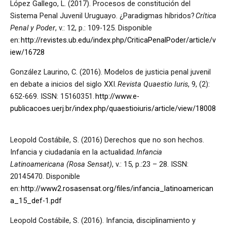
López Gallego, L. (2017). Procesos de constitución del
Sistema Penal Juvenil Uruguayo. ¿Paradigmas híbridos?
Crítica
Penal y Poder
, v.: 12, p.: 109-125. Disponible
en:
http://revistes.ub.edu/index.php/CriticaPenalPoder/article/v
iew/16728
González Laurino, C. (2016). Modelos de justicia penal juvenil
en debate a inicios del siglo XXI.
Revista Quaestio Iuris
, 9, (2):
652-669. ISSN: 15160351.
http://www.e-
publicacoes.uerj.br/index.php/quaestioiuris/article/view/18008
Leopold Costábile, S. (2016) Derechos que no son hechos.
Infancia y ciudadanía en la actualidad.
Infancia
Latinoamericana (Rosa Sensat)
, v.: 15, p.:23 – 28. ISSN:
20145470. Disponible
en:
http://www2.rosasensat.org/files/infancia_latinoamerican
a_15_def-1.pdf
Leopold Costábile, S. (2016). Infancia, disciplinamiento y