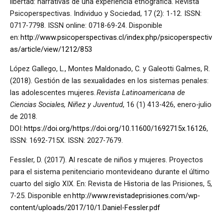
libertad: narrativas de una experiencia etnográfica. Revista
Psicoperspectivas. Individuo y Sociedad, 17 (2): 1-12. ISSN:
0717-7798. ISSN online: 0718-69-24. Disponible
en:
http://www.psicoperspectivas.cl/index.php/psicoperspectiv
as/article/view/1212/853
López Gallego, L., Montes Maldonado, C. y Galeotti Galmes, R.
(2018). Gestión de las sexualidades en los sistemas penales:
las adolescentes mujeres.
Revista Latinoamericana de
Ciencias Sociales, Niñez y Juventud
, 16 (1) 413-426, enero-julio
de 2018.
DOI:
https://doi.org/https://doi.org/10.11600/1692715x.16126
,
ISSN: 1692-715X. ISSN: 2027-7679.
Fessler, D. (2017). Al rescate de niños y mujeres. Proyectos
para el sistema penitenciario montevideano durante el último
cuarto del siglo XIX. En: Revista de Historia de las Prisiones, 5,
7-25. Disponible en
http://www.revistadeprisiones.com/wp-
content/uploads/2017/10/1.Daniel-Fessler.pdf